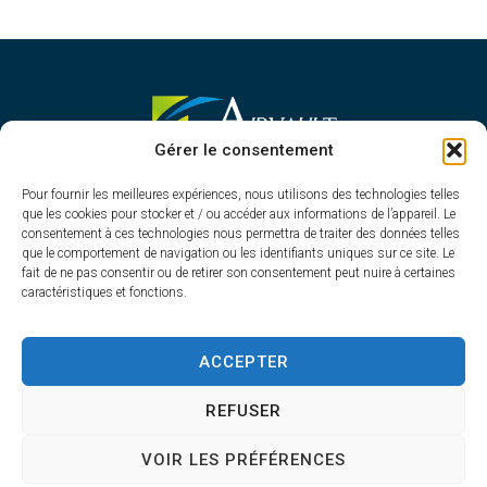
MAIRIE D'AIRVAULT
Gérer le consentement
Mairie,
Pour fournir les meilleures expériences, nous utilisons des technologies telles
1 Rue Constant Balquet,
que les cookies pour stocker et / ou accéder aux informations de l’appareil. Le
79600 Airvault
consentement à ces technologies nous permettra de traiter des données telles
05 49 64 70 13
que le comportement de navigation ou les identifiants uniques sur ce site. Le
fait de ne pas consentir ou de retirer son consentement peut nuire à certaines
Contacter la mairie
caractéristiques et fonctions.
HORAIRES D'OUVERTURE
Du lundi au vendredi
ACCEPTER
de 8h30 à 12h30 et de 13h45 à 17h30
REFUSER
VOIR LES PRÉFÉRENCES
Accessibilité
Plan du site
Confidentialité
Mentions légales