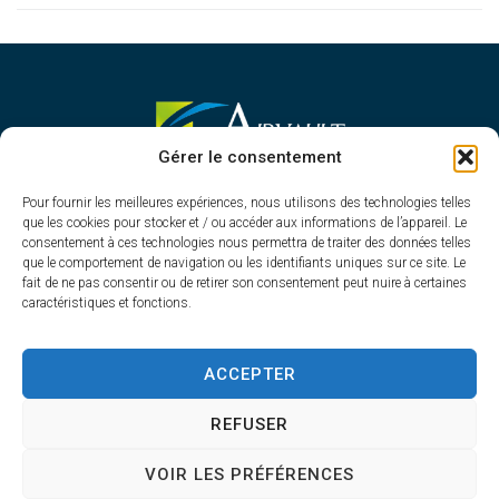
MAIRIE D'AIRVAULT
Gérer le consentement
Mairie,
Pour fournir les meilleures expériences, nous utilisons des technologies telles
1 Rue Constant Balquet,
que les cookies pour stocker et / ou accéder aux informations de l’appareil. Le
79600 Airvault
consentement à ces technologies nous permettra de traiter des données telles
05 49 64 70 13
que le comportement de navigation ou les identifiants uniques sur ce site. Le
fait de ne pas consentir ou de retirer son consentement peut nuire à certaines
Contacter la mairie
caractéristiques et fonctions.
HORAIRES D'OUVERTURE
Du lundi au vendredi
ACCEPTER
de 8h30 à 12h30 et de 13h45 à 17h30
REFUSER
VOIR LES PRÉFÉRENCES
Accessibilité
Plan du site
Confidentialité
Mentions légales