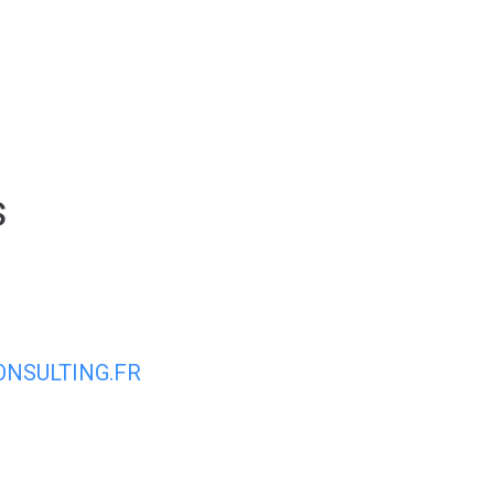
Espace membre
NOUS
CONTACTER
DÉCOUVRIR AIRVAULT
MAIR
s
NSULTING.FR