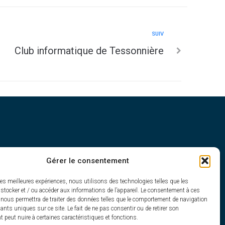
SUIV
Club informatique de Tessonnière
Gérer le consentement
h30
les meilleures expériences, nous utilisons des technologies telles que les
stocker et / ou accéder aux informations de l’appareil. Le consentement à ces
 nous permettra de traiter des données telles que le comportement de navigation
fiants uniques sur ce site. Le fait de ne pas consentir ou de retirer son
peut nuire à certaines caractéristiques et fonctions.