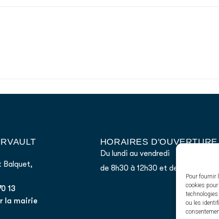
AIRVAULT
HORAIRES D'OUVERTURE
Du lundi au vendredi
 Balquet,
de 8h30 à 12h30 et de 13h45 à 17
Pour fournir 
cookies pour 
70 13
technologies
 la mairie
ou les identi
consentement 