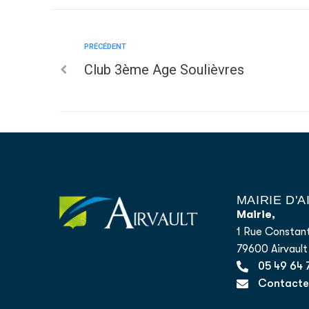
PRÉCÉDENT
Club 3ème Age Soulièvres
MAIRIE D'
Mairie,
1 Rue Constant
79600 Airvault
05 49 64 
Contacter