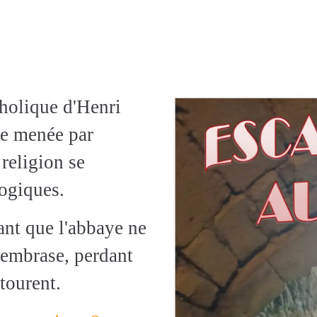
holique d'Henri
te menée par
eligion se
ogiques.
ant que l'abbaye ne
s'embrase, perdant
ntourent.