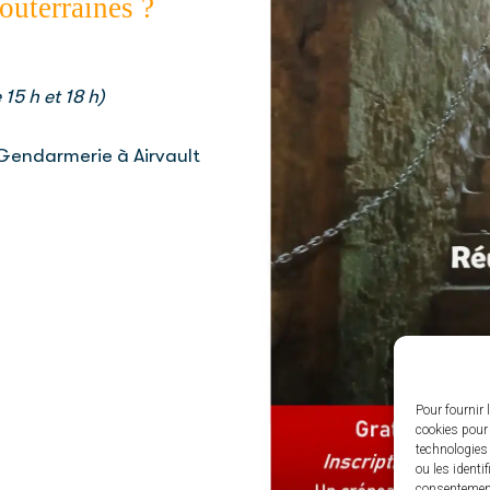
souterraines ?
15 h et 18 h)
Gendarmerie à Airvault
Pour fournir 
cookies pour 
technologies
ou les identi
consentement 