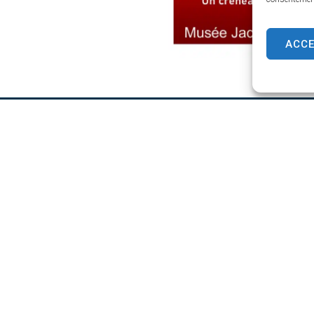
ACC
AIRVAULT
HORAIRES D'OUVERTURE
Du lundi au vendredi
 Balquet,
de 8h30 à 12h30 et de 13h45 à 17
70 13
 la mairie