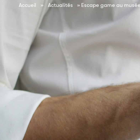
contenu
Accueil
»
Actualités
»
Escape game au musé
principal