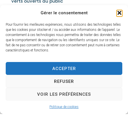
verts ouverts au public
et sur les lieux publics
Gérer le consentement
de la Commune (Parcs
municipaux, étang
Pour fournir les meilleures expériences, nous utilisons des technologies telles
que les cookies pour stocker et / ou accéder aux informations de l’appareil. Le
d'Enjouran, Salles
consentement à ces technologies nous permettra de traiter des données telles
municipales, ...).
que le comportement de navigation ou les identifiants uniques sur ce site. Le
fait de ne pas consentir ou de retirer son consentement peut nuire à certaines
de l'INTERDICTION
caractéristiques et fonctions.
du Camping isolé,
bivouacs et de toutes
ACCEPTER
activités domestiques
ou professionnelles
REFUSER
présentant un risque
VOIR LES PRÉFÉRENCES
d'inflammation de la
végétation dans les
Politique de cookies
espaces boisés, parcs,
jardins, squares,