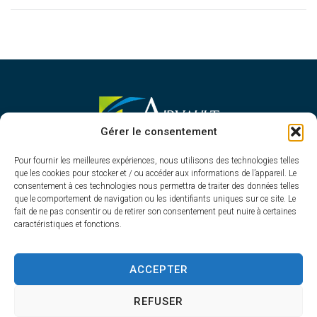
MAIRIE D'AIRVAULT
Gérer le consentement
Mairie,
Pour fournir les meilleures expériences, nous utilisons des technologies telles
1 Rue Constant Balquet,
que les cookies pour stocker et / ou accéder aux informations de l’appareil. Le
79600 Airvault
consentement à ces technologies nous permettra de traiter des données telles
05 49 64 70 13
que le comportement de navigation ou les identifiants uniques sur ce site. Le
fait de ne pas consentir ou de retirer son consentement peut nuire à certaines
Contacter la mairie
caractéristiques et fonctions.
HORAIRES D'OUVERTURE
Du lundi au vendredi
ACCEPTER
de 8h30 à 12h30 et de 13h45 à 17h30
REFUSER