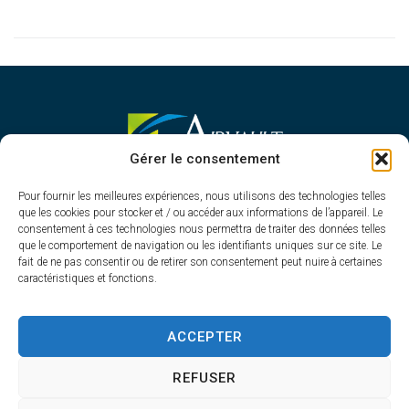
MAIRIE D'AIRVAULT
Gérer le consentement
Mairie,
Pour fournir les meilleures expériences, nous utilisons des technologies telles
1 Rue Constant Balquet,
que les cookies pour stocker et / ou accéder aux informations de l’appareil. Le
79600 Airvault
consentement à ces technologies nous permettra de traiter des données telles
05 49 64 70 13
que le comportement de navigation ou les identifiants uniques sur ce site. Le
fait de ne pas consentir ou de retirer son consentement peut nuire à certaines
Contacter la mairie
caractéristiques et fonctions.
HORAIRES D'OUVERTURE
Du lundi au vendredi
ACCEPTER
de 8h30 à 12h30 et de 13h45 à 17h30
REFUSER