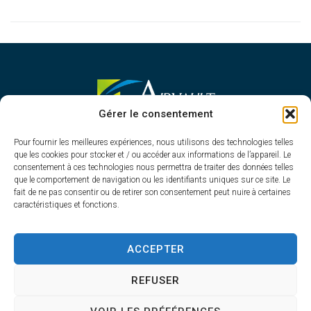
MAIRIE D'AIRVAULT
Gérer le consentement
Mairie,
Pour fournir les meilleures expériences, nous utilisons des technologies telles
1 Rue Constant Balquet,
que les cookies pour stocker et / ou accéder aux informations de l’appareil. Le
79600 Airvault
consentement à ces technologies nous permettra de traiter des données telles
05 49 64 70 13
que le comportement de navigation ou les identifiants uniques sur ce site. Le
fait de ne pas consentir ou de retirer son consentement peut nuire à certaines
Contacter la mairie
caractéristiques et fonctions.
HORAIRES D'OUVERTURE
Du lundi au vendredi
ACCEPTER
de 8h30 à 12h30 et de 13h45 à 17h30
REFUSER