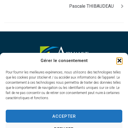
Pascale THIBAUDEAU
MAIRIE D'AIRVAULT
Gérer le consentement
Mairie,
Pour fournir les meilleures expériences, nous utilisons des technologies telles
1 Rue Constant Balquet,
que les cookies pour stocker et / ou accéder aux informations de l’appareil. Le
79600 Airvault
consentement à ces technologies nous permettra de traiter des données telles
05 49 64 70 13
que le comportement de navigation ou les identifiants uniques sur ce site. Le
fait de ne pas consentir ou de retirer son consentement peut nuire à certaines
Contacter la mairie
caractéristiques et fonctions.
HORAIRES D'OUVERTURE
Du lundi au vendredi
ACCEPTER
de 8h30 à 12h30 et de 13h45 à 17h30