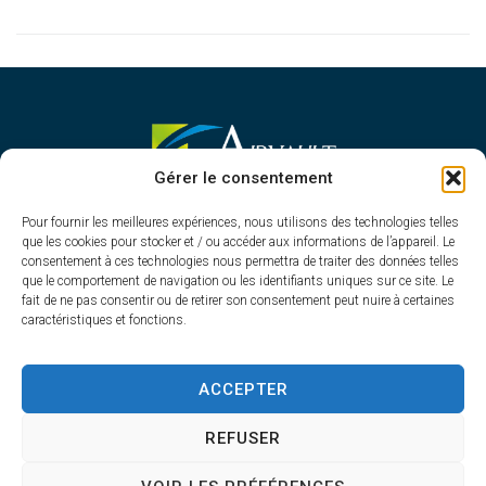
MAIRIE D'AIRVAULT
Gérer le consentement
Mairie,
Pour fournir les meilleures expériences, nous utilisons des technologies telles
1 Rue Constant Balquet,
que les cookies pour stocker et / ou accéder aux informations de l’appareil. Le
79600 Airvault
consentement à ces technologies nous permettra de traiter des données telles
05 49 64 70 13
que le comportement de navigation ou les identifiants uniques sur ce site. Le
fait de ne pas consentir ou de retirer son consentement peut nuire à certaines
Contacter la mairie
caractéristiques et fonctions.
HORAIRES D'OUVERTURE
Du lundi au vendredi
ACCEPTER
de 8h30 à 12h30 et de 13h45 à 17h30
REFUSER