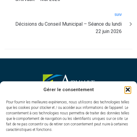
SUIV
Décisions du Conseil Municipal – Séance du lundi
22 juin 2026
MAIRIE D'AIRVAULT
Gérer le consentement
Mairie,
Pour fournir les meilleures expériences, nous utilisons des technologies telles
1 Rue Constant Balquet,
que les cookies pour stocker et / ou accéder aux informations de l’appareil. Le
79600 Airvault
consentement à ces technologies nous permettra de traiter des données telles
05 49 64 70 13
que le comportement de navigation ou les identifiants uniques sur ce site. Le
fait de ne pas consentir ou de retirer son consentement peut nuire à certaines
Contacter la mairie
caractéristiques et fonctions.
HORAIRES D'OUVERTURE