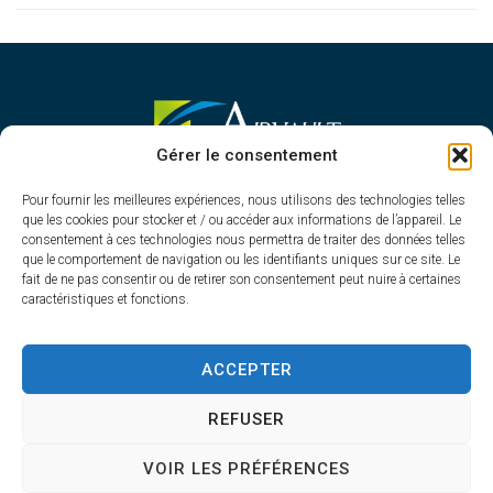
MAIRIE D'AIRVAULT
Gérer le consentement
Mairie,
Pour fournir les meilleures expériences, nous utilisons des technologies telles
1 Rue Constant Balquet,
que les cookies pour stocker et / ou accéder aux informations de l’appareil. Le
79600 Airvault
consentement à ces technologies nous permettra de traiter des données telles
05 49 64 70 13
que le comportement de navigation ou les identifiants uniques sur ce site. Le
fait de ne pas consentir ou de retirer son consentement peut nuire à certaines
Contacter la mairie
caractéristiques et fonctions.
HORAIRES D'OUVERTURE
Du lundi au vendredi
ACCEPTER
de 8h30 à 12h30 et de 13h45 à 17h30
REFUSER
VOIR LES PRÉFÉRENCES
Accessibilité
Plan du site
Confidentialité
Mentions légales