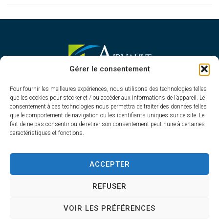
MAIRIE D'AIRVAULT
Gérer le consentement
Mairie,
Pour fournir les meilleures expériences, nous utilisons des technologies telles
1 Rue Constant Balquet,
que les cookies pour stocker et / ou accéder aux informations de l’appareil. Le
79600 Airvault
consentement à ces technologies nous permettra de traiter des données telles
05 49 64 70 13
que le comportement de navigation ou les identifiants uniques sur ce site. Le
fait de ne pas consentir ou de retirer son consentement peut nuire à certaines
Contacter la mairie
caractéristiques et fonctions.
HORAIRES D'OUVERTURE
Du lundi au vendredi
ACCEPTER
de 8h30 à 12h30 et de 13h45 à 17h30
REFUSER
VOIR LES PRÉFÉRENCES
Accessibilité
Plan du site
Confidentialité
Mentions légales