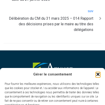
SUIV
Délibération du CM du 31 mars 2025 – 014 Rapport
des décisions prises par le maire au titre des
délégations
MAIRIE D'AIRVAULT
Gérer le consentement
Mairie,
Pour fournir les meilleures expériences, nous utilisons des technologies telles
1 Rue Constant Balquet,
que les cookies pour stocker et / ou accéder aux informations de l’appareil. Le
79600 Airvault
consentement à ces technologies nous permettra de traiter des données telles
05 49 64 70 13
que le comportement de navigation ou les identifiants uniques sur ce site. Le
fait de ne pas consentir ou de retirer son consentement peut nuire à certaines