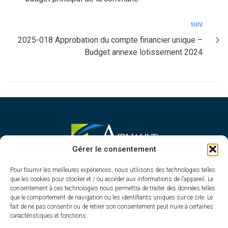
SUIV
2025-018 Approbation du compte financier unique –
Budget annexe lotissement 2024
MAIRIE D'AIRVAULT
Gérer le consentement
Mairie,
Pour fournir les meilleures expériences, nous utilisons des technologies telles
1 Rue Constant Balquet,
que les cookies pour stocker et / ou accéder aux informations de l’appareil. Le
79600 Airvault
consentement à ces technologies nous permettra de traiter des données telles
05 49 64 70 13
que le comportement de navigation ou les identifiants uniques sur ce site. Le
fait de ne pas consentir ou de retirer son consentement peut nuire à certaines
Contacter la mairie
caractéristiques et fonctions.
HORAIRES D'OUVERTURE