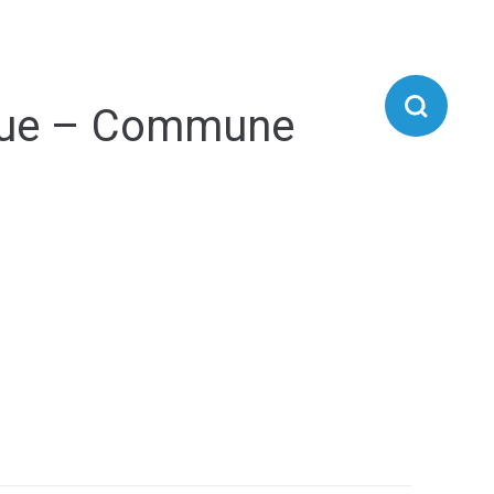
IE D'AIRVAULT
VIVRE À AIRVAULT
ique – Commune