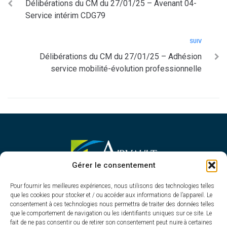
Délibérations du CM du 27/01/25 – Avenant 04-
Service intérim CDG79
SUIV
Délibérations du CM du 27/01/25 – Adhésion
service mobilité-évolution professionnelle
MAIRIE D'AIRVAULT
Gérer le consentement
Mairie,
Pour fournir les meilleures expériences, nous utilisons des technologies telles
1 Rue Constant Balquet,
que les cookies pour stocker et / ou accéder aux informations de l’appareil. Le
79600 Airvault
consentement à ces technologies nous permettra de traiter des données telles
05 49 64 70 13
que le comportement de navigation ou les identifiants uniques sur ce site. Le
fait de ne pas consentir ou de retirer son consentement peut nuire à certaines