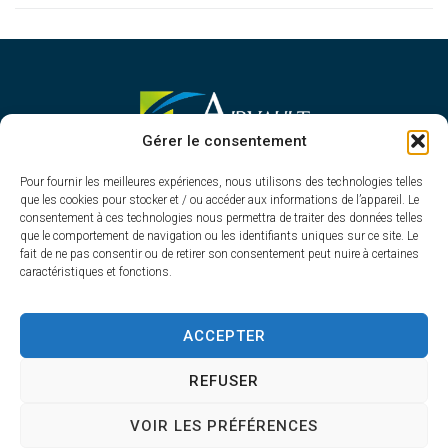
MAIRIE D'AIRVAULT
Gérer le consentement
Mairie,
Pour fournir les meilleures expériences, nous utilisons des technologies telles
1 Rue Constant Balquet,
que les cookies pour stocker et / ou accéder aux informations de l’appareil. Le
79600 Airvault
consentement à ces technologies nous permettra de traiter des données telles
05 49 64 70 13
que le comportement de navigation ou les identifiants uniques sur ce site. Le
fait de ne pas consentir ou de retirer son consentement peut nuire à certaines
Contacter la mairie
caractéristiques et fonctions.
HORAIRES D'OUVERTURE
Du lundi au vendredi
ACCEPTER
de 8h30 à 12h30 et de 13h45 à 17h30
REFUSER
VOIR LES PRÉFÉRENCES
Accessibilité
Plan du site
Confidentialité
Mentions légales