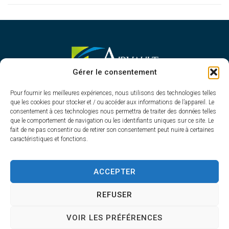
MAIRIE D'AIRVAULT
Gérer le consentement
Mairie,
Pour fournir les meilleures expériences, nous utilisons des technologies telles
1 Rue Constant Balquet,
que les cookies pour stocker et / ou accéder aux informations de l’appareil. Le
79600 Airvault
consentement à ces technologies nous permettra de traiter des données telles
05 49 64 70 13
que le comportement de navigation ou les identifiants uniques sur ce site. Le
fait de ne pas consentir ou de retirer son consentement peut nuire à certaines
Contacter la mairie
caractéristiques et fonctions.
HORAIRES D'OUVERTURE
Du lundi au vendredi
ACCEPTER
de 8h30 à 12h30 et de 13h45 à 17h30
REFUSER
VOIR LES PRÉFÉRENCES
Accessibilité
Plan du site
Confidentialité
Mentions légales