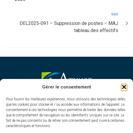
SUIV
DEL2025-091 – Suppression de postes – MAJ
tableau des effectifs
MAIRIE D'AIRVAULT
Gérer le consentement
Mairie,
Pour fournir les meilleures expériences, nous utilisons des technologies telles
1 Rue Constant Balquet,
que les cookies pour stocker et / ou accéder aux informations de l’appareil. Le
79600 Airvault
consentement à ces technologies nous permettra de traiter des données telles
05 49 64 70 13
que le comportement de navigation ou les identifiants uniques sur ce site. Le
fait de ne pas consentir ou de retirer son consentement peut nuire à certaines
Contacter la mairie
caractéristiques et fonctions.
HORAIRES D'OUVERTURE