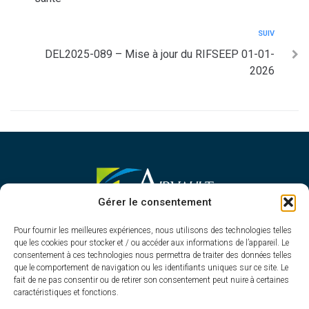
SUIV
DEL2025-089 – Mise à jour du RIFSEEP 01-01-
2026
MAIRIE D'AIRVAULT
Gérer le consentement
Mairie,
Pour fournir les meilleures expériences, nous utilisons des technologies telles
1 Rue Constant Balquet,
que les cookies pour stocker et / ou accéder aux informations de l’appareil. Le
79600 Airvault
consentement à ces technologies nous permettra de traiter des données telles
05 49 64 70 13
que le comportement de navigation ou les identifiants uniques sur ce site. Le
fait de ne pas consentir ou de retirer son consentement peut nuire à certaines
Contacter la mairie
caractéristiques et fonctions.
HORAIRES D'OUVERTURE