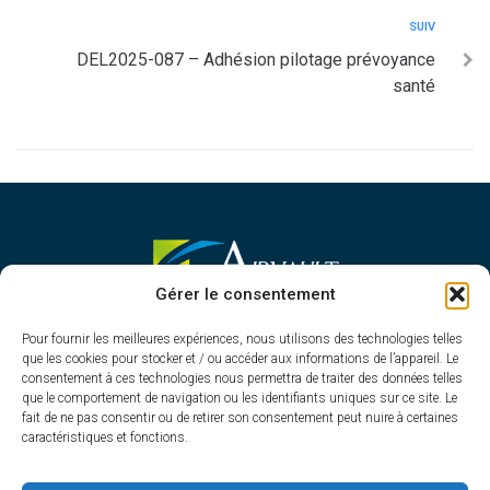
SUIV
DEL2025-087 – Adhésion pilotage prévoyance
santé
MAIRIE D'AIRVAULT
Gérer le consentement
Mairie,
Pour fournir les meilleures expériences, nous utilisons des technologies telles
1 Rue Constant Balquet,
que les cookies pour stocker et / ou accéder aux informations de l’appareil. Le
79600 Airvault
consentement à ces technologies nous permettra de traiter des données telles
05 49 64 70 13
que le comportement de navigation ou les identifiants uniques sur ce site. Le
fait de ne pas consentir ou de retirer son consentement peut nuire à certaines
Contacter la mairie
caractéristiques et fonctions.
HORAIRES D'OUVERTURE
Du lundi au vendredi