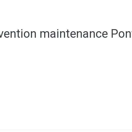
Espace membre
NOUS
CONTACTER
DÉCOUVRIR AIRVAULT
MAIR
ention maintenance Pont