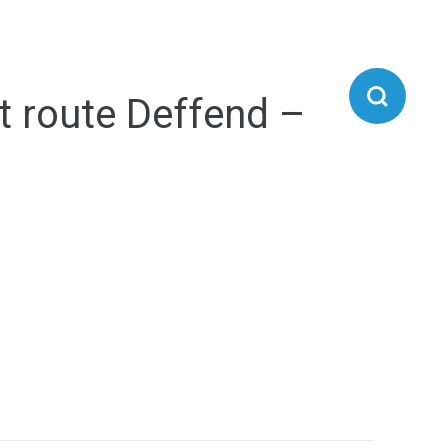
IE D'AIRVAULT
VIVRE À AIRVAULT
 route Deffend –