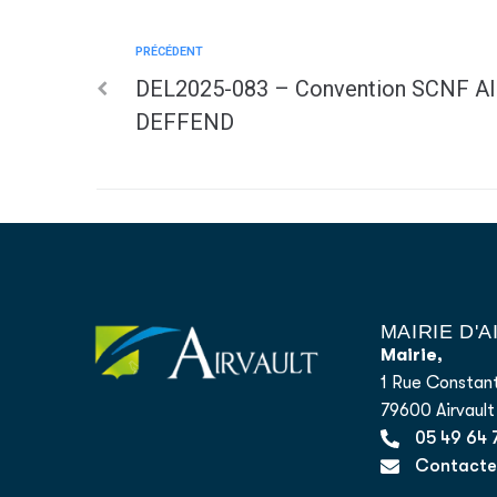
PRÉCÉDENT
DEL2025-083 – Convention SCNF A
DEFFEND
MAIRIE D'
Mairie,
1 Rue Constant
79600 Airvault
05 49 64 
Contacter