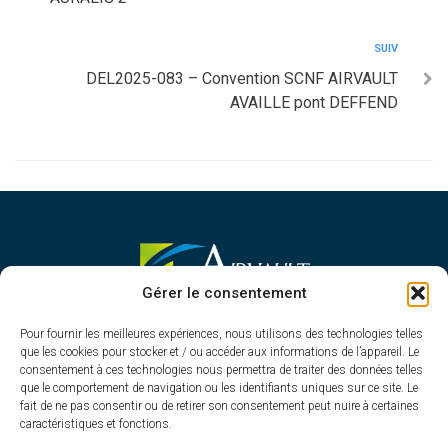
SUIV
DEL2025-083 – Convention SCNF AIRVAULT
AVAILLE pont DEFFEND
MAIRIE D'AIRVAULT
Gérer le consentement
Mairie,
Pour fournir les meilleures expériences, nous utilisons des technologies telles
1 Rue Constant Balquet,
que les cookies pour stocker et / ou accéder aux informations de l’appareil. Le
79600 Airvault
consentement à ces technologies nous permettra de traiter des données telles
05 49 64 70 13
que le comportement de navigation ou les identifiants uniques sur ce site. Le
fait de ne pas consentir ou de retirer son consentement peut nuire à certaines
Contacter la mairie
caractéristiques et fonctions.
HORAIRES D'OUVERTURE