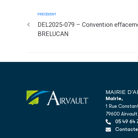
PRÉCÉDENT
DEL2025-079 – Convention effaceme
BRELUCAN
MAIRIE D'
Mairie,
1 Rue Constant
79600 Airvault
05 49 64 
Contacter