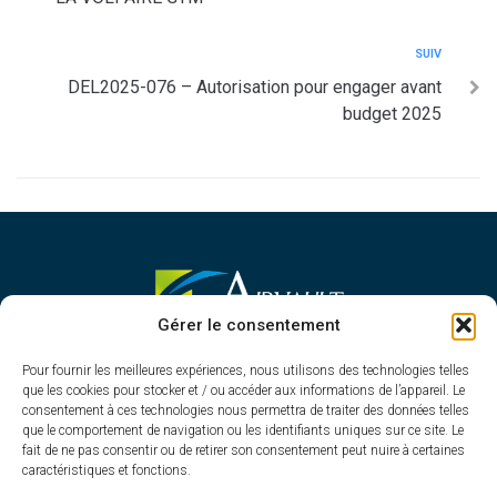
SUIV
DEL2025-076 – Autorisation pour engager avant
budget 2025
MAIRIE D'AIRVAULT
Gérer le consentement
Mairie,
Pour fournir les meilleures expériences, nous utilisons des technologies telles
1 Rue Constant Balquet,
que les cookies pour stocker et / ou accéder aux informations de l’appareil. Le
79600 Airvault
consentement à ces technologies nous permettra de traiter des données telles
05 49 64 70 13
que le comportement de navigation ou les identifiants uniques sur ce site. Le
fait de ne pas consentir ou de retirer son consentement peut nuire à certaines
Contacter la mairie
caractéristiques et fonctions.
HORAIRES D'OUVERTURE