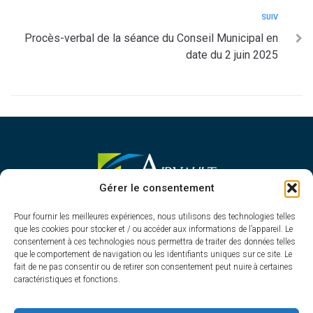
SUIV
Procès-verbal de la séance du Conseil Municipal en
date du 2 juin 2025
MAIRIE D'AIRVAULT
Gérer le consentement
Mairie,
Pour fournir les meilleures expériences, nous utilisons des technologies telles
1 Rue Constant Balquet,
que les cookies pour stocker et / ou accéder aux informations de l’appareil. Le
79600 Airvault
consentement à ces technologies nous permettra de traiter des données telles
05 49 64 70 13
que le comportement de navigation ou les identifiants uniques sur ce site. Le
fait de ne pas consentir ou de retirer son consentement peut nuire à certaines
Contacter la mairie
caractéristiques et fonctions.
HORAIRES D'OUVERTURE
Du lundi au vendredi