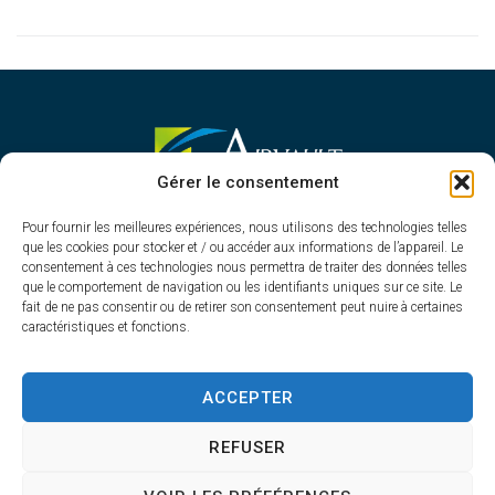
MAIRIE D'AIRVAULT
Gérer le consentement
Mairie,
Pour fournir les meilleures expériences, nous utilisons des technologies telles
1 Rue Constant Balquet,
que les cookies pour stocker et / ou accéder aux informations de l’appareil. Le
79600 Airvault
consentement à ces technologies nous permettra de traiter des données telles
05 49 64 70 13
que le comportement de navigation ou les identifiants uniques sur ce site. Le
fait de ne pas consentir ou de retirer son consentement peut nuire à certaines
Contacter la mairie
caractéristiques et fonctions.
HORAIRES D'OUVERTURE
Du lundi au vendredi
ACCEPTER
de 8h30 à 12h30 et de 13h45 à 17h30
REFUSER