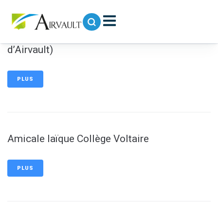
contenu
principal
A.L.L.P.E.E.P.A (Association Locale et Laïque
des Parents d’Elèves des Ecoles Publiques
d’Airvault)
PLUS
Amicale laïque Collège Voltaire
PLUS