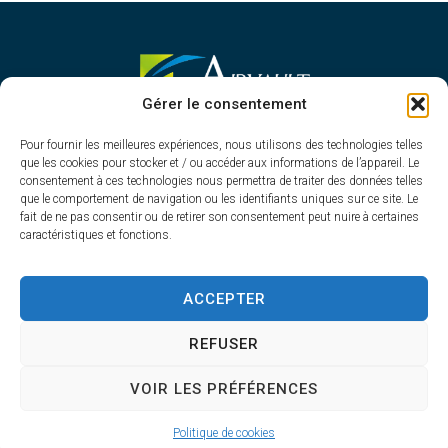
MAIRIE D'AIRVAULT
Gérer le consentement
Mairie,
Pour fournir les meilleures expériences, nous utilisons des technologies telles
1 Rue Constant Balquet,
que les cookies pour stocker et / ou accéder aux informations de l’appareil. Le
79600 Airvault
consentement à ces technologies nous permettra de traiter des données telles
05 49 64 70 13
que le comportement de navigation ou les identifiants uniques sur ce site. Le
fait de ne pas consentir ou de retirer son consentement peut nuire à certaines
Contacter la mairie
caractéristiques et fonctions.
HORAIRES D'OUVERTURE
Du lundi au vendredi
ACCEPTER
de 8h30 à 12h30 et de 13h45 à 17h30
REFUSER
VOIR LES PRÉFÉRENCES
Accessibilité
Plan du site
Confidentialité
Mentions légales
Airvault 2025 - Propulsé par Utopia
Politique de cookies