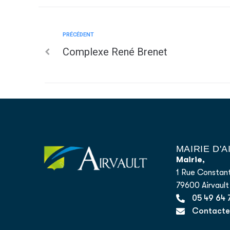
PRÉCÉDENT
Complexe René Brenet
MAIRIE D'
Mairie,
1 Rue Constant
79600 Airvault
05 49 64 
Contacter