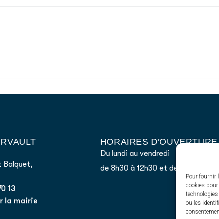
AIRVAULT
HORAIRES D'OUVERTURE
Du lundi au vendredi
 Balquet,
de 8h30 à 12h30 et de 13h45 à 17
Pour fournir 
cookies pour 
70 13
technologies
 la mairie
ou les identi
consentement 