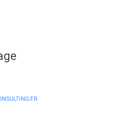
Espace membre
NOUS
CONTACTER
DÉCOUVRIR AIRVAULT
MAIR
age
NSULTING.FR