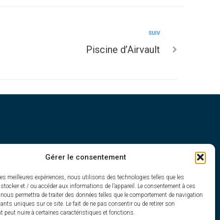
SUIV
Piscine d’Airvault
Gérer le consentement
h30
les meilleures expériences, nous utilisons des technologies telles que les
stocker et / ou accéder aux informations de l’appareil. Le consentement à ces
 nous permettra de traiter des données telles que le comportement de navigation
fiants uniques sur ce site. Le fait de ne pas consentir ou de retirer son
peut nuire à certaines caractéristiques et fonctions.