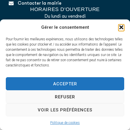
Contacter la mairie
HORAIRES D'OUVERTURE
Du lundi au vendredi
de 8h30 à 12h30 et de 13h45 à 17h30
Gérer le consentement
Pour fournir les meilleures expériences, nous utilisons des technologies telles
que les cookies pour stocker et / ou accéder aux informations de l’appareil. Le
Accessibilité
Plan du site
Confidentialité
consentement à ces technologies nous permettra de traiter des données telles
Mentions légales
que le comportement de navigation ou les identifiants uniques sur ce site. Le
Airvault 2025 - Propulsé par Utopia
fait de ne pas consentir ou de retirer son consentement peut nuire à certaines
caractéristiques et fonctions.
ACCEPTER
REFUSER
VOIR LES PRÉFÉRENCES
Politique de cookies