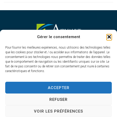
MAIRIE D'AIRVAULT
Gérer le consentement
Mairie,
Pour fournir les meilleures expériences, nous utilisons des technologies telles
1 Rue Constant Balquet,
que les cookies pour stocker et / ou accéder aux informations de l’appareil. Le
79600 Airvault
consentement à ces technologies nous permettra de traiter des données telles
05 49 64 70 13
que le comportement de navigation ou les identifiants uniques sur ce site. Le
fait de ne pas consentir ou de retirer son consentement peut nuire à certaines
Contacter la mairie
caractéristiques et fonctions.
HORAIRES D'OUVERTURE
Du lundi au vendredi
ACCEPTER
de 8h30 à 12h30 et de 13h45 à 17h30
REFUSER
VOIR LES PRÉFÉRENCES
Accessibilité
Plan du site
Confidentialité
Mentions légales