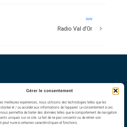
SUIV
Radio Val d’Or
Gérer le consentement
h30
les meilleures expériences, nous utilisons des technologies telles que les
stocker et / ou accéder aux informations de l’appareil. Le consentement à ces
 nous permettra de traiter des données telles que le comportement de navigation
fiants uniques sur ce site. Le fait de ne pas consentir ou de retirer son
peut nuire à certaines caractéristiques et fonctions.