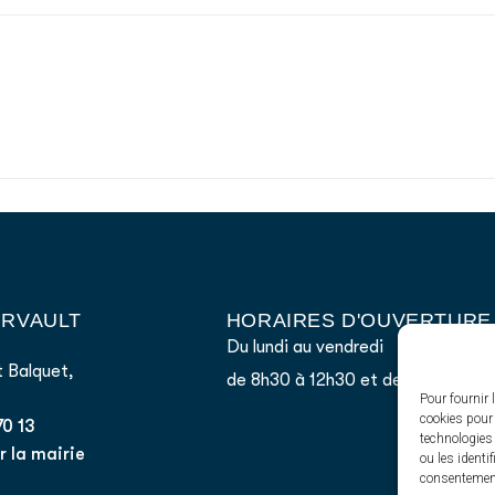
AIRVAULT
HORAIRES D'OUVERTURE
Du lundi au vendredi
 Balquet,
de 8h30 à 12h30 et de 13h45 à 17
Pour fournir 
cookies pour 
70 13
technologies
 la mairie
ou les identi
consentement 