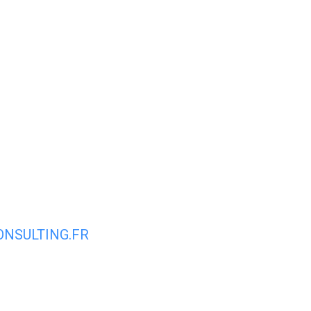
Espace membre
NOUS
CONTACTER
DÉCOUVRIR AIRVAULT
MAIR
NSULTING.FR