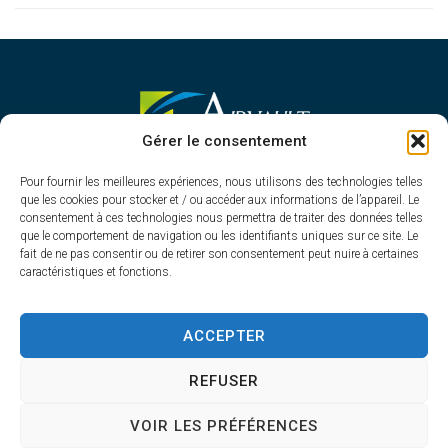
MAIRIE D'AIRVAULT
Gérer le consentement
Mairie,
Pour fournir les meilleures expériences, nous utilisons des technologies telles
1 Rue Constant Balquet,
que les cookies pour stocker et / ou accéder aux informations de l’appareil. Le
79600 Airvault
consentement à ces technologies nous permettra de traiter des données telles
05 49 64 70 13
que le comportement de navigation ou les identifiants uniques sur ce site. Le
fait de ne pas consentir ou de retirer son consentement peut nuire à certaines
Contacter la mairie
caractéristiques et fonctions.
HORAIRES D'OUVERTURE
Du lundi au vendredi
ACCEPTER
de 8h30 à 12h30 et de 13h45 à 17h30
REFUSER
VOIR LES PRÉFÉRENCES
Accessibilité
Plan du site
Confidentialité
Mentions légales