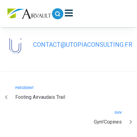
contenu
principal
Futsal Loisir Airvault
CONTACT@UTOPIACONSULTING.FR
PRÉCÉDENT
Footing Airvaudais Trail
SUIV
Gym’Copines