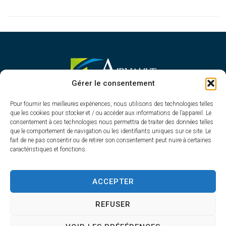
MAIRIE D'AIRVAULT
Gérer le consentement
Mairie,
Pour fournir les meilleures expériences, nous utilisons des technologies telles
1 Rue Constant Balquet,
que les cookies pour stocker et / ou accéder aux informations de l’appareil. Le
79600 Airvault
consentement à ces technologies nous permettra de traiter des données telles
05 49 64 70 13
que le comportement de navigation ou les identifiants uniques sur ce site. Le
fait de ne pas consentir ou de retirer son consentement peut nuire à certaines
Contacter la mairie
caractéristiques et fonctions.
HORAIRES D'OUVERTURE
Du lundi au vendredi
ACCEPTER
de 8h30 à 12h30 et de 13h45 à 17h30
REFUSER