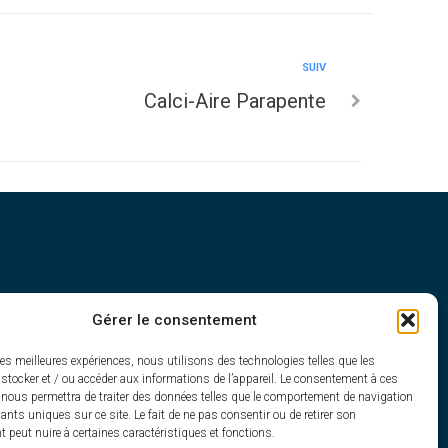
SUIV
Calci-Aire Parapente
Gérer le consentement
h30
les meilleures expériences, nous utilisons des technologies telles que les
stocker et / ou accéder aux informations de l’appareil. Le consentement à ces
 nous permettra de traiter des données telles que le comportement de navigation
fiants uniques sur ce site. Le fait de ne pas consentir ou de retirer son
peut nuire à certaines caractéristiques et fonctions.