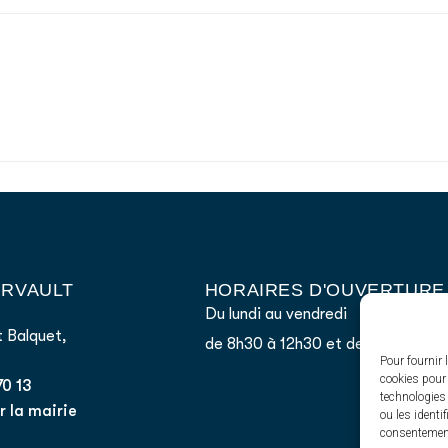
AIRVAULT
HORAIRES D'OUVERTURE
Du lundi au vendredi
 Balquet,
de 8h30 à 12h30 et de 13h45 à 17
Pour fournir 
cookies pour 
70 13
technologies
 la mairie
ou les identi
consentement 