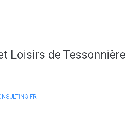
Espace membre
NOUS
CONTACTER
DÉCOUVRIR AIRVAULT
MAIR
et Loisirs de Tessonnière
NSULTING.FR