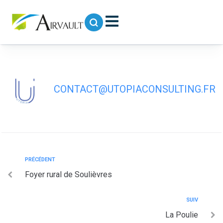
contenu
principal
Association des Commerçants du
Centre Commercial Aldéarde
CONTACT@UTOPIACONSULTING.FR
PRÉCÉDENT
Foyer rural de Soulièvres
SUIV
La Poulie