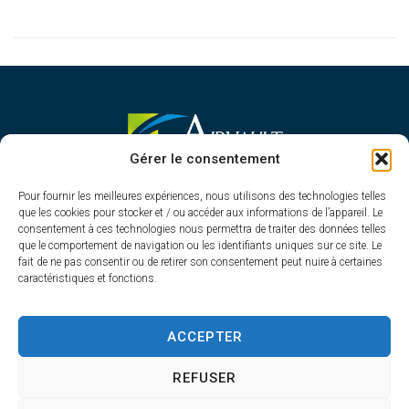
MAIRIE D'AIRVAULT
Gérer le consentement
Mairie,
Pour fournir les meilleures expériences, nous utilisons des technologies telles
1 Rue Constant Balquet,
que les cookies pour stocker et / ou accéder aux informations de l’appareil. Le
79600 Airvault
consentement à ces technologies nous permettra de traiter des données telles
05 49 64 70 13
que le comportement de navigation ou les identifiants uniques sur ce site. Le
fait de ne pas consentir ou de retirer son consentement peut nuire à certaines
Contacter la mairie
caractéristiques et fonctions.
HORAIRES D'OUVERTURE
Du lundi au vendredi
ACCEPTER
de 8h30 à 12h30 et de 13h45 à 17h30
REFUSER