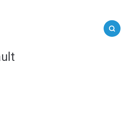
IE D'AIRVAULT
VIVRE À AIRVAULT
ult