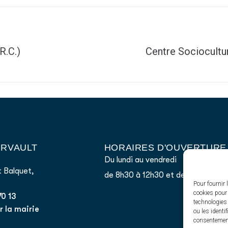
R.C.)
Centre Sociocultur
AIRVAULT
HORAIRES D'OUVERTURE
Du lundi au vendredi
 Balquet,
de 8h30 à 12h30 et de 13h45 à 17
Pour fournir 
cookies pour 
70 13
technologies
 la mairie
ou les identi
consentement 