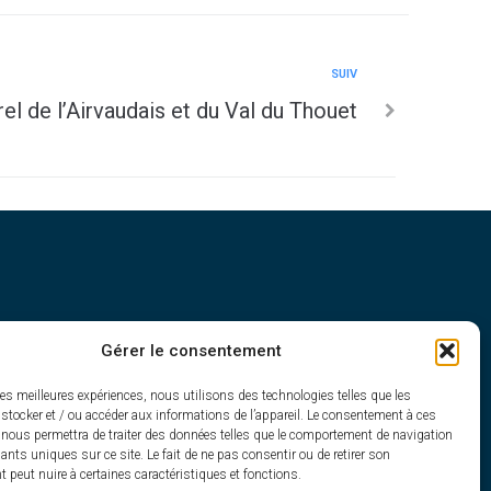
SUIV
el de l’Airvaudais et du Val du Thouet
Gérer le consentement
h30
les meilleures expériences, nous utilisons des technologies telles que les
stocker et / ou accéder aux informations de l’appareil. Le consentement à ces
 nous permettra de traiter des données telles que le comportement de navigation
fiants uniques sur ce site. Le fait de ne pas consentir ou de retirer son
peut nuire à certaines caractéristiques et fonctions.