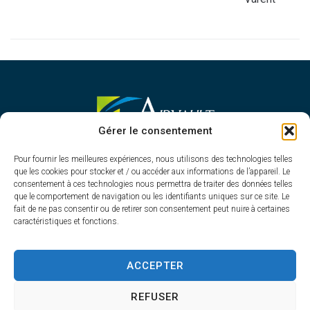
MAIRIE D'AIRVAULT
Gérer le consentement
Mairie,
Pour fournir les meilleures expériences, nous utilisons des technologies telles
1 Rue Constant Balquet,
que les cookies pour stocker et / ou accéder aux informations de l’appareil. Le
79600 Airvault
consentement à ces technologies nous permettra de traiter des données telles
05 49 64 70 13
que le comportement de navigation ou les identifiants uniques sur ce site. Le
fait de ne pas consentir ou de retirer son consentement peut nuire à certaines
Contacter la mairie
caractéristiques et fonctions.
HORAIRES D'OUVERTURE
Du lundi au vendredi
ACCEPTER
de 8h30 à 12h30 et de 13h45 à 17h30
REFUSER